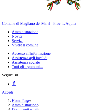
Comune di Magliano de' Marsi - Prov. L'Aquila
Amministrazione
Novità
Servizi
Vivere il comune
Accesso all'informazione
Assistenza agli invalidi
Assistenza sociale
Tutti gli argomenti...
Seguici su
Accedi
Home Page
/
Amministrazione
/
Documenti e dati
/