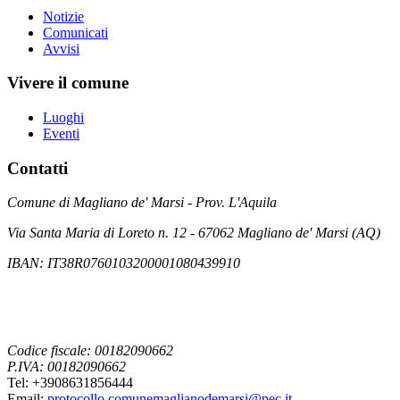
Notizie
Comunicati
Avvisi
Vivere il comune
Luoghi
Eventi
Contatti
Comune di Magliano de' Marsi - Prov. L'Aquila
Via Santa Maria di Loreto n. 12 - 67062 Magliano de' Marsi (AQ)
IBAN: IT38R0760103200001080439910
Codice fiscale: 00182090662
P.IVA: 00182090662
Tel: +3908631856444
Email:
protocollo.comunemaglianodemarsi@pec.it