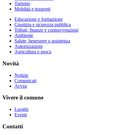
Turismo
Mobilità e trasporti
Educazione e formazione
Giustizia e sicurezza pubblica
Tributi, finanze e contravvenzioni
Ambiente
Salute, benessere e assistenza
Autorizzazioni
Agricoltura e pesca
Novità
Notizie
Comunicati
Avvisi
Vivere il comune
Luoghi
Eventi
Contatti